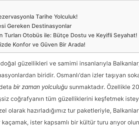
ezervasyonla Tarihe Yolculuk!
mesi Gereken Destinasyonlar
n Turları Otobüs ile: Bütçe Dostu ve Keyifli Seyahat!
nizde Konfor ve Güven Bir Arada!
, doğal güzellikleri ve samimi insanlarıyla Balkanla
syonlardan biridir. Osmanlı’dan izler taşıyan sokak
adeta
bir zaman yolculuğu
sunmaktadır. Özellikle 202
şsiz coğrafyanın tüm güzelliklerini keşfetmek isteye
özel olarak hazırladığımız tur paketleriyle, Balkanl
r kaçamak, ister kapsamlı bir kültür turu arıyor olu