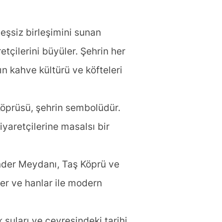
şsiz birleşimini sunan
etçilerini büyüler. Şehrin her
n kahve kültürü ve köfteleri
öprüsü, şehrin sembolüdür.
iyaretçilerine masalsı bir
nder Meydanı, Taş Köprü ve
er ve hanlar ile modern
k suları ve çevresindeki tarihi