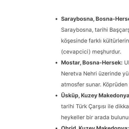
Saraybosna, Bosna-Hers
Saraybosna, tarihi Başçarşı
köşesinde farklı kültürler
(cevapcici) meşhurdur.
Mostar, Bosna-Hersek:
UN
Neretva Nehri üzerinde yük
atmosfer sunar. Köprüden a
Üsküp, Kuzey Makedonya
tarihi Türk Çarşısı ile di
heykeller bir arada bulunu
Ohrid, Kuzey Makedonya: