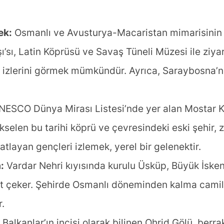
ek:
Osmanlı ve Avusturya-Macaristan mimarisinin e
’sı, Latin Köprüsü ve Savaş Tüneli Müzesi ile ziyar
in izlerini görmek mümkündür. Ayrıca, Saraybosna’nı
ESCO Dünya Mirası Listesi’nde yer alan Mostar K
selen bu tarihi köprü ve çevresindeki eski şehir, z
tlayan gençleri izlemek, yerel bir gelenektir.
:
Vardar Nehri kıyısında kurulu Üsküp, Büyük İske
kkat çeker. Şehirde Osmanlı döneminden kalma camil
r.
Balkanlar’ın incisi olarak bilinen Ohrid Gölü, berra