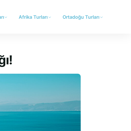
rı
Afrika Turları
Ortadoğu Turları
ğı!