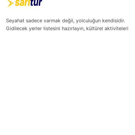
Seyahat sadece varmak değil, yolculuğun kendisidir.
Gidilecek yerler listesini hazırlayın, kültürel aktiviteleri
ve yerel lezzetleri not alın. Esnek ama etkili bir gezi
takvimi oluşturun. Teknolojiyi kullanarak haritalar,
uygulamalar ve rezervasyonlarınızı dijital ortamda
düzenleyin. Hazırsınız! Şimdi keşfetmenin tam
zamanı.
Yurtdışı Turları
Avrupa Turları
Orta ve Güney Afrika Turları