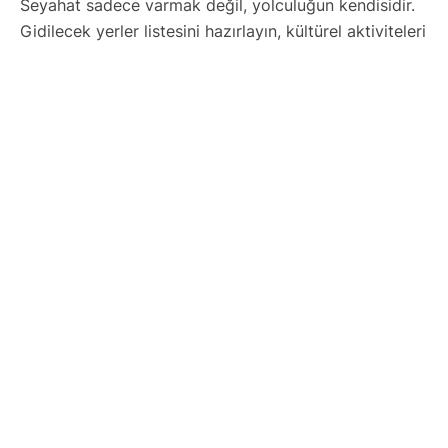
Seyahat sadece varmak değil, yolculuğun kendisidir.
Gidilecek yerler listesini hazırlayın, kültürel aktiviteleri
ve yerel lezzetleri not alın. Esnek ama etkili bir gezi
takvimi oluşturun. Teknolojiyi kullanarak haritalar,
uygulamalar ve rezervasyonlarınızı dijital ortamda
düzenleyin. Hazırsınız! Şimdi keşfetmenin tam
zamanı.
Yurtdışı Turları
Avrupa Turları
Orta ve Güney Afrika Turları
Uzakdoğu Turları
Dubai Turları