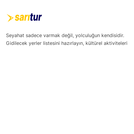
Seyahat sadece varmak değil, yolculuğun kendisidir.
Gidilecek yerler listesini hazırlayın, kültürel aktiviteleri
ve yerel lezzetleri not alın. Esnek ama etkili bir gezi
takvimi oluşturun. Teknolojiyi kullanarak haritalar,
uygulamalar ve rezervasyonlarınızı dijital ortamda
düzenleyin. Hazırsınız! Şimdi keşfetmenin tam
zamanı.
Yurtdışı Turları
Avrupa Turları