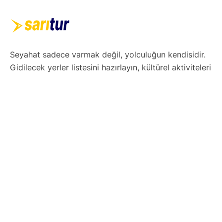
Seyahat sadece varmak değil, yolculuğun kendisidir.
Gidilecek yerler listesini hazırlayın, kültürel aktiviteleri
ve yerel lezzetleri not alın. Esnek ama etkili bir gezi
takvimi oluşturun. Teknolojiyi kullanarak haritalar,
uygulamalar ve rezervasyonlarınızı dijital ortamda
düzenleyin. Hazırsınız! Şimdi keşfetmenin tam
zamanı.
Yurtdışı Turları
Avrupa Turları