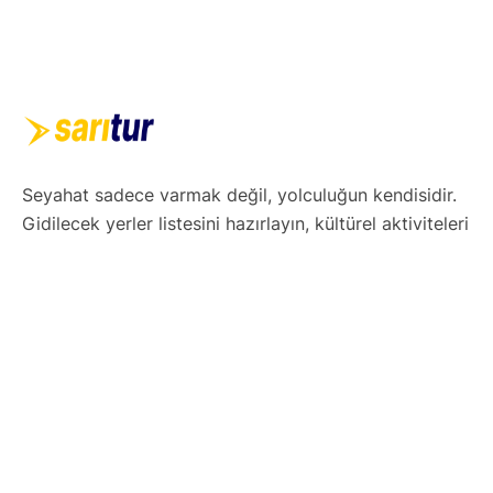
Seyahat sadece varmak değil, yolculuğun kendisidir.
Gidilecek yerler listesini hazırlayın, kültürel aktiviteleri
ve yerel lezzetleri not alın. Esnek ama etkili bir gezi
takvimi oluşturun. Teknolojiyi kullanarak haritalar,
uygulamalar ve rezervasyonlarınızı dijital ortamda
düzenleyin. Hazırsınız! Şimdi keşfetmenin tam
zamanı.
Yurtdışı Turları