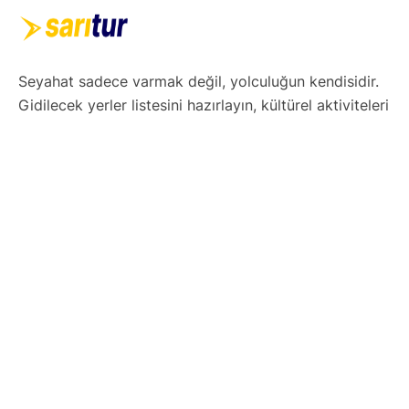
Seyahat sadece varmak değil, yolculuğun kendisidir.
Gidilecek yerler listesini hazırlayın, kültürel aktiviteleri
ve yerel lezzetleri not alın. Esnek ama etkili bir gezi
takvimi oluşturun. Teknolojiyi kullanarak haritalar,
uygulamalar ve rezervasyonlarınızı dijital ortamda
düzenleyin. Hazırsınız! Şimdi keşfetmenin tam
zamanı.
Yurtdışı Turları
Avrupa Turları
Orta ve Güney Afrika Turları