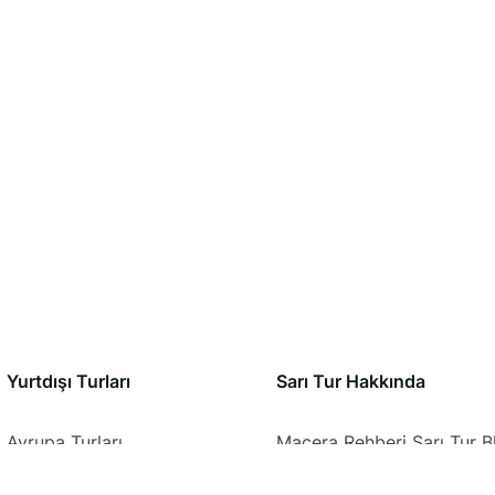
Yurtdışı Turları
Sarı Tur Hakkında​
Avrupa Turları
Macera Rehberi Sarı Tur B
Orta ve Güney Afrika Turları
Hakkımızda