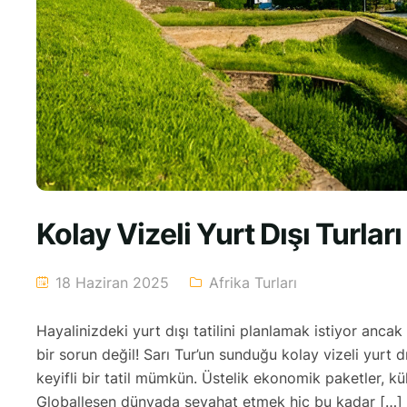
Kolay Vizeli Yurt Dışı Turları 
18 Haziran 2025
Afrika Turları
Hayalinizdeki yurt dışı tatilini planlamak istiyor anc
bir sorun değil! Sarı Tur’un sunduğu kolay vizeli yurt 
keyifli bir tatil mümkün. Üstelik ekonomik paketler, kü
Globalleşen dünyada seyahat etmek hiç bu kadar […]