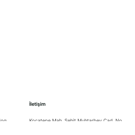
İletişim
log
Kocatepe Mah. Şehit Muhtarbey Cad. No
19 kat 2 D 5 Beyoğlu/İSTANBUL