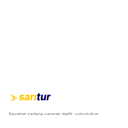
Seyahat sadece varmak değil, yolculuğun
kendisidir. Gidilecek yerler listesini hazırlayın,