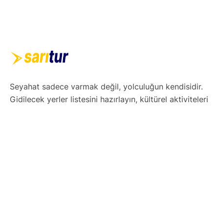
Seyahat sadece varmak değil, yolculuğun kendisidir.
Gidilecek yerler listesini hazırlayın, kültürel aktiviteleri
ve yerel lezzetleri not alın. Esnek ama etkili bir gezi
takvimi oluşturun. Teknolojiyi kullanarak haritalar,
uygulamalar ve rezervasyonlarınızı dijital ortamda
düzenleyin. Hazırsınız! Şimdi keşfetmenin tam
zamanı.
Yurtdışı Turları