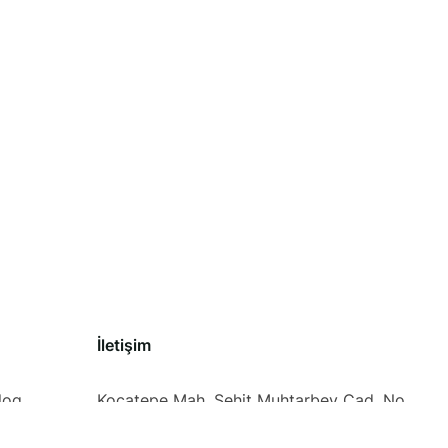
İletişim
log
Kocatepe Mah. Şehit Muhtarbey Cad. No
19 kat 2 D 5 Beyoğlu/İSTANBUL