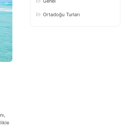
Genel
Ortadoğu Turları
nı,
likle