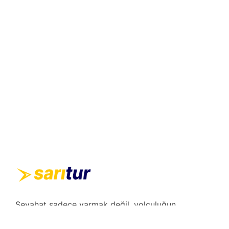
Seyahat sadece varmak değil, yolculuğun
kendisidir. Gidilecek yerler listesini hazırlayın,