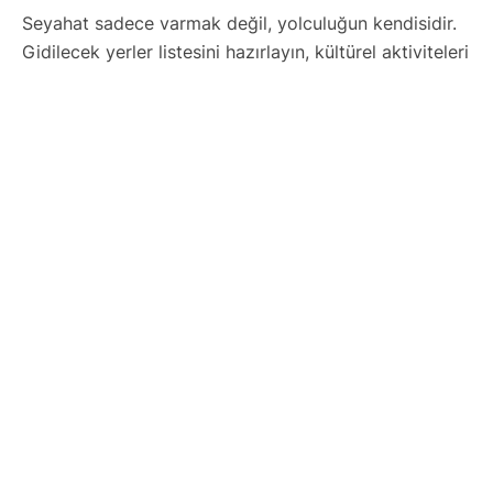
Seyahat sadece varmak değil, yolculuğun kendisidir.
Gidilecek yerler listesini hazırlayın, kültürel aktiviteleri
ve yerel lezzetleri not alın. Esnek ama etkili bir gezi
takvimi oluşturun. Teknolojiyi kullanarak haritalar,
uygulamalar ve rezervasyonlarınızı dijital ortamda
düzenleyin. Hazırsınız! Şimdi keşfetmenin tam
zamanı.
Yurtdışı Turları
Avrupa Turları
Orta ve Güney Afrika Turları
Uzakdoğu Turları