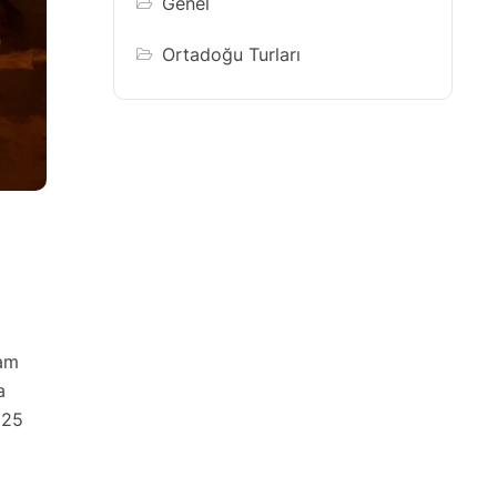
Genel
Ortadoğu Turları
şam
a
025