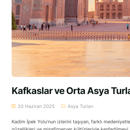
Kafkaslar ve Orta Asya Turlar
20 Haziran 2025
Asya Turları
Kadim İpek Yolu’nun izlerini taşıyan, farklı medeniyetl
güzellikleri ve misafirperver kültürleriyle keşfedilmey