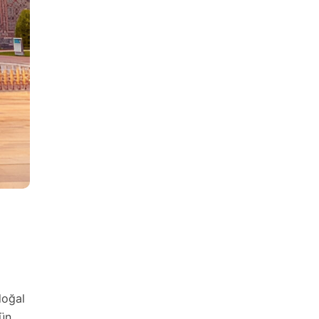
doğal
lün