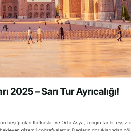
ı 2025 – Sarı Tur Ayrıcalığı!
erin beşiği olan Kafkaslar ve Orta Asya, zengin tarihi, eşsiz 
i bekleyen gizemli coğrafyalardır. Dağların doruklarından çö